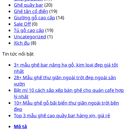
Ghế quầy bar
(20)
Ghế tân cổ điển
(19)
Giường gỗ cao cấp
(14)
Sale Off
(0)
Tủ gỗ cao cấp
(19)
Uncategorized
(1)
Xích đu
(8)
Tin tức nổi bật
3+ mẫu ghế bar nâng hạ gỗ, kim loại đẹp giá tốt
nhất
28+ Mẫu ghế thư giãn ngoài trời đẹp ngoài sân
vườn
Bật mí 10 cách sắp xếp bàn ghế cho quán cafe hợp
lý nhất
10+ Mẫu ghế gỗ bãi biển thư giãn ngoài trời bền
đẹp
Top 3 mẫu ghế cao quầy bar hàng xịn, giá rẻ
Mô tả