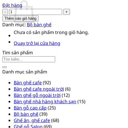
Đặt hàng
Bộ
bàn
Thêm vào giỏ hàng
ghế
Danh mục:
Bộ bàn ghế
427
Chưa có sản phẩm trong giỏ hàng.
số
lượng
Quay trở lại cửa hàng
Tìm sản phẩm
Tìm
kiếm:
Danh mục sản phẩm
Bàn ghế cafe
(92)
Bàn ghế cafe ngoài trời
(6)
Bàn ghế gỗ ngoài trời
(12)
Bàn ghế nhà hàng khách sạn
(15)
Bàn gỗ cao cấp
(25)
Bộ bàn ghế
(39)
Ghế ăn, ghế cafe
(68)
Ghế gỗ Salon
(69)