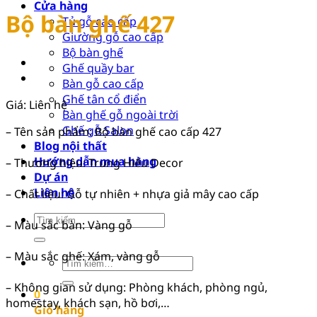
Cửa hàng
Bộ bàn ghế 427
Tủ gỗ cao cấp
Giường gỗ cao cấp
Bộ bàn ghế
Ghế quầy bar
Bàn gỗ cao cấp
Ghế tân cổ điển
Giá: Liên hệ
Bàn ghế gỗ ngoài trời
Ghế gỗ Salon
– Tên sản phẩm: Bộ bàn ghế cao cấp 427
Blog nội thất
Hướng dẫn mua hàng
– Thương hiệu: Trung Hiếu Decor
Dự án
Liên hệ
– Chất liệu: Gỗ tự nhiên + nhựa giả mây cao cấp
Tìm
– Màu sắc bàn: Vàng gỗ
kiếm:
– Màu sắc ghế: Xám, vàng gỗ
Tìm
kiếm:
– Không gian sử dụng: Phòng khách, phòng ngủ,
0
homestay, khách sạn, hồ bơi,…
Giỏ hàng