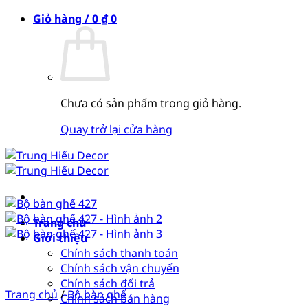
Bỏ
Giỏ hàng /
0
₫
0
qua
nội
dung
Chưa có sản phẩm trong giỏ hàng.
Quay trở lại cửa hàng
Trang chủ
Giới thiệu
Chính sách thanh toán
Chính sách vận chuyển
Chính sách đổi trả
Trang chủ
/
Bộ bàn ghế
Chính sách bán hàng