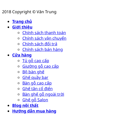
2018 Copyright © Văn Trung
Trang chủ
Giới thiệu
Chính sách thanh toán
Chính sách vận chuyển
Chính sách đổi trả
Chính sách bán hàng
Cửa hàng
Tủ gỗ cao cấp
Giường gỗ cao cấp
Bộ bàn ghế
Ghế quầy bar
Bàn gỗ cao cấp
Ghế tân cổ điển
Bàn ghế gỗ ngoài trời
Ghế gỗ Salon
Blog nội thất
Hướng dẫn mua hàng