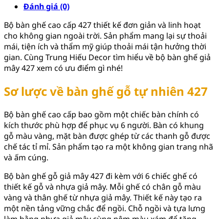
Đánh giá (0)
Bộ bàn ghế cao cấp 427 thiết kế đơn giản và linh hoạt
cho không gian ngoài trời. Sản phẩm mang lại sự thoải
mái, tiện ích và thẩm mỹ giúp thoải mái tận hưởng thời
gian. Cùng Trung Hiếu Decor tìm hiểu về bộ bàn ghế giả
mây 427 xem có ưu điểm gì nhé!
Sơ lược về bàn ghế gỗ tự nhiên 427
Bộ bàn ghế cao cấp bao gồm một chiếc bàn chính có
kích thước phù hợp để phục vụ 6 người. Bàn có khung
gỗ màu vàng, mặt bàn được ghép từ các thanh gỗ được
chế tác tỉ mỉ. Sản phẩm tạo ra một không gian trang nhã
và ấm cúng.
Bộ bàn ghế gỗ giả mây 427 đi kèm với 6 chiếc ghế có
thiết kế gỗ và nhựa giả mây. Mỗi ghế có chân gỗ màu
vàng và thân ghế từ nhựa giả mây. Thiết kế này tạo ra
một nền tảng vững chắc để ngồi. Chỗ ngồi và tựa lưng
làm bằng nhựa giả mây cùng nệm màu xám để tăng