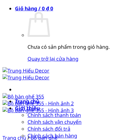
Bỏ
Giỏ hàng /
0
₫
0
qua
nội
dung
Chưa có sản phẩm trong giỏ hàng.
Quay trở lại cửa hàng
Trang chủ
Giới thiệu
Chính sách thanh toán
Chính sách vận chuyển
Chính sách đổi trả
Chính sách bán hàng
Trang chủ
/
Bộ bàn ghế