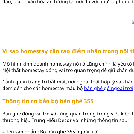
đáo, giá trị văn hóa ấn tượng tại nơi đó với những phong
Vì sao homestay cần tạo điểm nhấn trong nội t
Mô hình kinh doanh homestay nở rộ cũng chính là yếu tố khi
Nội thất homestay đóng vai trò quan trọng để giữ chân du
Cảnh quan trang trí bắt mắt, nội ngoại thất hợp lý và khác
đem đến cho các homestay mẫu bộ
bàn ghế gỗ ngoài trời
Thông tin cơ bản bộ bàn ghế 355
Bàn ghế đóng vai trò vô cùng quan trọng trong việc kiế
thương hiệu Trung Hiếu Decor với những thông tin sau:
– Tên sản phẩm: Bộ bàn ghế 355 ngoài trời