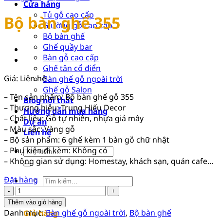
Cửa hàng
Tủ gỗ cao cấp
Bộ bàn ghế 355
Giường gỗ cao cấp
Bộ bàn ghế
Ghế quầy bar
Bàn gỗ cao cấp
Ghế tân cổ điển
Giá: Liên hệ
Bàn ghế gỗ ngoài trời
Ghế gỗ Salon
– Tên sản phẩm: Bộ bàn ghế gỗ 355
Blog nội thất
– Thương hiệu: Trung Hiếu Decor
Hướng dẫn mua hàng
– Chất liệu: Gỗ tự nhiên, nhựa giả mây
Dự án
– Màu sắc: Vàng gỗ
Liên hệ
– Bộ sản phẩm: 6 ghế kèm 1 bàn gỗ chữ nhật
– Phụ kiện đi kèm: Không có
Tìm
– Không gian sử dụng: Homestay, khách sạn, quán cafe…
kiếm:
Đặt hàng
Tìm
Bộ
kiếm:
bàn
0
Thêm vào giỏ hàng
ghế
Danh mục:
Bàn ghế gỗ ngoài trời
,
Bộ bàn ghế
Giỏ hàng