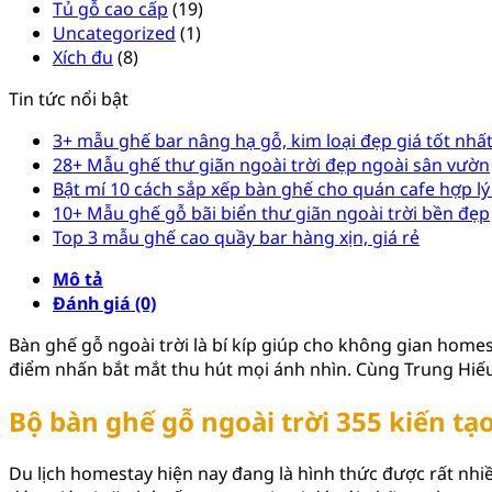
Tủ gỗ cao cấp
(19)
Uncategorized
(1)
Xích đu
(8)
Tin tức nổi bật
3+ mẫu ghế bar nâng hạ gỗ, kim loại đẹp giá tốt nhấ
28+ Mẫu ghế thư giãn ngoài trời đẹp ngoài sân vườn
Bật mí 10 cách sắp xếp bàn ghế cho quán cafe hợp lý
10+ Mẫu ghế gỗ bãi biển thư giãn ngoài trời bền đẹp
Top 3 mẫu ghế cao quầy bar hàng xịn, giá rẻ
Mô tả
Đánh giá (0)
Bàn ghế gỗ ngoài trời là bí kíp giúp cho không gian ho
điểm nhấn bắt mắt thu hút mọi ánh nhìn. Cùng Trung Hiếu 
Bộ bàn ghế gỗ ngoài trời 355 kiến t
Du lịch homestay hiện nay đang là hình thức được rất nh