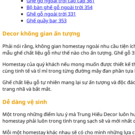
Ghế gỗ ngoài trời cao cấp 361
Bộ bàn ghế gỗ ngoài trời 354
Ghế gỗ ngoài trời 331
Ghế quầy bar 353
Decor không gian ấn tượng
Phải nói rằng, không gian homestay ngoài nhu cầu tiện ích
mẫu ghế chất liệu gỗ như thế nào cho ấn tượng. Ghế gỗ 
Homestay của quý khách nếu mong muốn được thiết kế theo
cùng tinh tế và tỉ mỉ trong từng đường mây đan phần tựa 
Ghế chất liệu gỗ tự nhiên mang lại sự ấn tượng và độc đ
trang nhã và bắt mắt.
Dễ dàng vệ sinh
Một trong những điểm lưu ý mà Trung Hiếu Decor luôn hướ
homestay phải luôn trong tình trạng sạch sẽ và mới nhất c
Mỗi một homestay khác nhau sẽ có cho mình những lựa ch