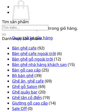
355
số
lượng
Tìm sản phẩm
Tìm
Chưa có sản phẩm trong giỏ hàng.
kiếm:
Quay trở lại cửa hàng
Danh mục sản phẩm
Bàn ghế cafe
(92)
Bàn ghế cafe ngoài trời
(6)
Bàn ghế gỗ ngoài trời
(12)
Bàn ghế nhà hàng khách sạn
(15)
Bàn gỗ cao cấp
(25)
Bộ bàn ghế
(39)
Ghế ăn, ghế cafe
(69)
Ghế gỗ Salon
(69)
Ghế quầy bar
(20)
Ghế tân cổ điển
(19)
Giường gỗ cao cấp
(14)
Sale Off
(0)