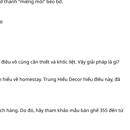
trở thành “miếng mồi” béo bở.
i
ều vô cùng cần thiết và khốc liệt. Vậy giải pháp là gì?
ìm hiểu về homestay. Trung Hiếu Decor hiểu điều này, đã
hách hàng. Do đó, hãy tham khảo mẫu bàn ghế 355 đến từ