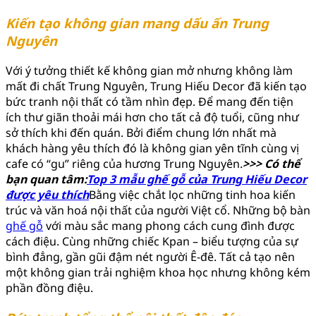
Kiến tạo không gian mang dấu ấn Trung
Nguyên
Với ý tưởng thiết kế không gian mở nhưng không làm
mất đi chất Trung Nguyên, Trung Hiếu Decor đã kiến tạo
bức tranh nội thất có tầm nhìn đẹp. Để mang đến tiện
ích thư giãn thoải mái hơn cho tất cả độ tuổi, cũng như
sở thích khi đến quán. Bởi điểm chung lớn nhất mà
khách hàng yêu thích đó là không gian yên tĩnh cùng vị
cafe có “gu” riêng của hương Trung Nguyên.
>>> Có thể
bạn quan tâm:
Top 3 mẫu ghế gỗ của Trung Hiếu Decor
được yêu thích
Bằng việc chắt lọc những tinh hoa kiến
trúc và văn hoá nội thất của người Việt cổ. Những bộ bàn
ghế gỗ
với màu sắc mang phong cách cung đình được
cách điệu. Cùng những chiếc Kpan – biểu tượng của sự
bình đẳng, gần gũi đậm nét người Ê-đê. Tất cả tạo nên
một không gian trải nghiệm khoa học nhưng không kém
phần đồng điệu.