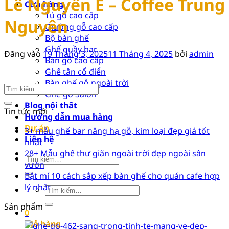
Lê Nguyễn E – Coffee Trung
Cửa hàng
Tủ gỗ cao cấp
Nguyên
Giường gỗ cao cấp
Bộ bàn ghế
Ghế quầy bar
Đăng vào
19 Tháng 3, 2025
11 Tháng 4, 2025
bởi
admin
Bàn gỗ cao cấp
Ghế tân cổ điển
Bàn ghế gỗ ngoài trời
Ghế gỗ Salon
Blog nội thất
Tin tức mới
Hướng dẫn mua hàng
Dự án
3+ mẫu ghế bar nâng hạ gỗ, kim loại đẹp giá tốt
Liên hệ
nhất
28+ Mẫu ghế thư giãn ngoài trời đẹp ngoài sân
Tìm
vườn
kiếm:
Bật mí 10 cách sắp xếp bàn ghế cho quán cafe hợp
lý nhất
Tìm
kiếm:
Sản phẩm
0
Giỏ hàng