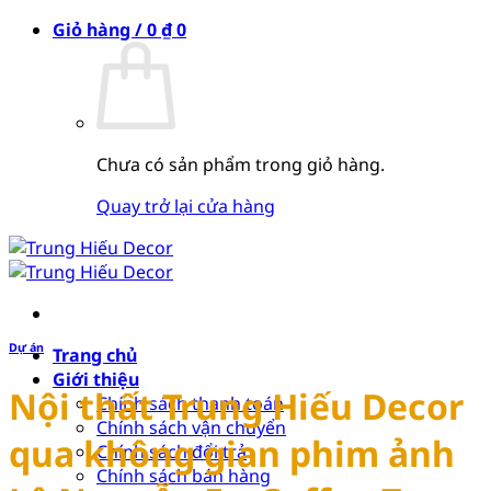
Bỏ
Giỏ hàng /
0
₫
0
qua
nội
dung
Chưa có sản phẩm trong giỏ hàng.
Quay trở lại cửa hàng
Dự án
Trang chủ
Giới thiệu
Nội thất Trung Hiếu Decor
Chính sách thanh toán
Chính sách vận chuyển
qua không gian phim ảnh
Chính sách đổi trả
Chính sách bán hàng