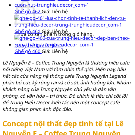
Ghế gỗ 462
Giá: Liên hệ
Ghế gỗ 461
Giá: Liên hệ
Chưa có sản phẩm trong giỏ hàng.
Quay trở lại cửa hàng
Ghế gỗ 460
Giá: Liên hệ
Lê Nguyễn E – Coffee Trung Nguyên là thương hiệu cafe
nổi tiếng Việt Nam với tầm nhìn thế giới. Hiện nay, hầu
hết các cửa hàng hệ thống cafe Trung Nguyên Legend
phân bố cực kỳ rộng rãi và có sức ảnh hưởng lớn. Nhóm
khách hàng của Trung Nguyên chủ yếu là dân văn
phòng, có văn hóa – trí thức. Đó chính là tiêu chí cốt lõi
để Trung Hiếu Decor kiến tác nên một concept cafe
không gian phim ảnh độc đáo.
Concept nội thất đẹp tinh tế tại Lê
Nguyễn E – Coffee Trung Nguyên