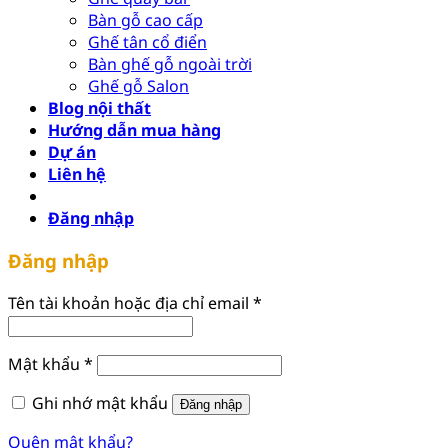
Bàn gỗ cao cấp
Ghế tân cổ điển
Bàn ghế gỗ ngoài trời
Ghế gỗ Salon
Blog nội thất
Hướng dẫn mua hàng
Dự án
Liên hệ
Đăng nhập
Đăng nhập
Bắt
Tên tài khoản hoặc địa chỉ email
*
buộc
Bắt
Mật khẩu
*
buộc
Ghi nhớ mật khẩu
Đăng nhập
Quên mật khẩu?