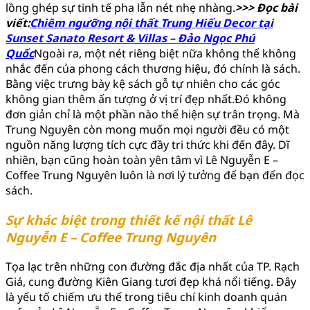
lồng ghép sự tinh tế pha lẫn nét nhẹ nhàng.
>>> Đọc bài
viết:
Chiêm ngưỡng nội thất Trung Hiếu Decor tại
Sunset Sanato Resort & Villas – Đảo Ngọc Phú
Quốc
Ngoài ra, một nét riêng biệt nữa không thể không
nhắc đến của phong cách thương hiệu, đó chính là sách.
Bằng việc trưng bày kệ sách gỗ tự nhiên cho các góc
không gian thêm ấn tượng ở vị trí đẹp nhất.Đó không
đơn giản chỉ là một phần nào thể hiện sự trân trọng. Mà
Trung Nguyên còn mong muốn mọi người đều có một
nguồn năng lượng tích cực đầy tri thức khi đến đây. Dĩ
nhiên, bạn cũng hoàn toàn yên tâm vì Lê Nguyễn E –
Coffee Trung Nguyên luôn là nơi lý tưởng để bạn đến đọc
sách.
Sự khác biệt trong thiết kế nội thất Lê
Nguyễn E – Coffee Trung Nguyên
Tọa lạc trên những con đường đắc địa nhất của TP. Rạch
Giá, cung đường Kiên Giang tươi đẹp khá nổi tiếng. Đây
là yếu tố chiếm ưu thế trong tiêu chí kinh doanh quán