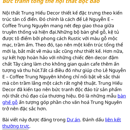
Bức tranh tổng thể nội thất độc đáo
Nội thất Trung Hiếu Decor thiết kế đặc trưng theo kiến
trúc tân cổ điển. Đó chính là cách để Lê Nguyễn E –
Coffee Trung Nguyên mang nét đẹp giao thoa giữa
truyền thống và hiện đại.Những bộ bàn ghế gỗ, kệ tủ
được tô điểm bởi phong cách Rustic với màu gỗ mộc
mạc, trầm ấm. Theo đó, tạo nên một kiến trúc tổng thể
mới lạ, bắt mắt về màu sắc cũng như thiết kế. Hơn nữa,
sự kết hợp hoàn hảo với những chiếc đèn decor đậm
chất Tây càng làm cho không gian quán cafe thêm ấn
tượng và thu hút.Tất cả điều đó như giúp cho Lê Nguyễn
E – Coffee Trung Nguyên không chỉ nổi bật về sắc thái
mà còn trầm lắng một cách rất nghệ thuật. Trung Hiếu
Decor đã kiến tạo nên bức tranh độc đáo từ sản phẩm
nội thất chủ đạo của thương hiệu. Đó là những mẫu
bàn
ghế gỗ
ấn tượng góp phần cho văn hoá Trung Nguyên
trở nên đặc sắc hơn.
Bài viết này được đăng trong
Dự án
. Đánh dấu
liên kết
thường trực
.