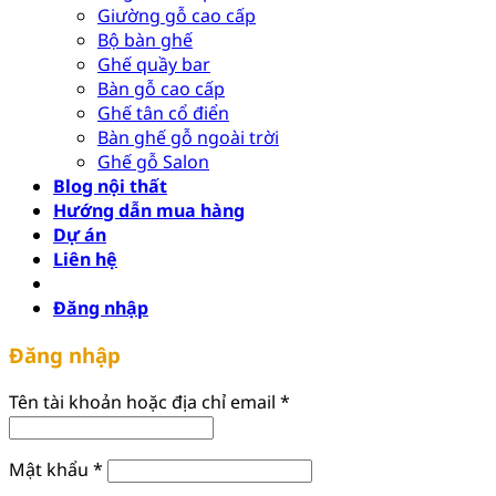
Giường gỗ cao cấp
Bộ bàn ghế
Ghế quầy bar
Bàn gỗ cao cấp
Ghế tân cổ điển
Bàn ghế gỗ ngoài trời
Ghế gỗ Salon
Blog nội thất
Hướng dẫn mua hàng
Dự án
Liên hệ
Đăng nhập
Đăng nhập
Bắt
Tên tài khoản hoặc địa chỉ email
*
buộc
Bắt
Mật khẩu
*
buộc