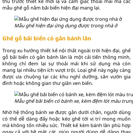
thú trước thiết kế mới lạ và cảm giác thoải mái mà các
mẫu ghế gỗ nằm bãi biển hiện đại mang lại.
Mẫu ghế hiện đại ứng dụng được trong nhà ở
Ghế gỗ bãi biển có gắn bánh lăn
Trong xu hướng thiết kế nội thất ngoài trời hiện đại, ghế
gỗ bãi biển có gắn bánh lăn là một cải tiến thông minh,
không chỉ đem lại sự thoải mái khi sử dụng mà còn
mang lại nhiều tiện ích vượt trội. Loại ghế này ngày càng
được ưa chuộng tại các khu nghỉ dưỡng, sân vườn gia
đình hoặc không gian thư giãn ven biển.
Mẫu ghế bãi biển có bánh xe, kèm đệm lót màu trung
Nhờ hệ thống bánh xe được gắn dưới chân, người dùng
có thể dễ dàng đẩy hoặc kéo ghế tới vị trí mong muốn
mà không tốn nhiều sức. Thiết kế kèm bánh lăn phù hợp
ngay cả với bề mặt cát, giúp người dùng dễ dàng thay