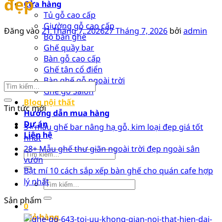
đẹp
Cửa hàng
Tủ gỗ cao cấp
Giường gỗ cao cấp
Đăng vào
21 Tháng 7, 2026
27 Tháng 7, 2026
bởi
admin
Bộ bàn ghế
Ghế quầy bar
Bàn gỗ cao cấp
Ghế tân cổ điển
Bàn ghế gỗ ngoài trời
Ghế gỗ Salon
Blog nội thất
Tin tức mới
Hướng dẫn mua hàng
Dự án
3+ mẫu ghế bar nâng hạ gỗ, kim loại đẹp giá tốt
Liên hệ
nhất
28+ Mẫu ghế thư giãn ngoài trời đẹp ngoài sân
Tìm
vườn
kiếm:
Bật mí 10 cách sắp xếp bàn ghế cho quán cafe hợp
lý nhất
Tìm
kiếm:
Sản phẩm
0
Giỏ hàng