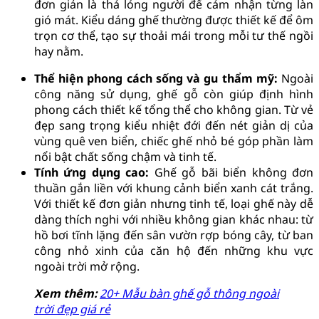
đơn giản là thả lỏng người để cảm nhận từng làn
gió mát. Kiểu dáng ghế thường được thiết kế để ôm
trọn cơ thể, tạo sự thoải mái trong mỗi tư thế ngồi
hay nằm.
Thể hiện phong cách sống và gu thẩm mỹ:
Ngoài
công năng sử dụng, ghế gỗ còn giúp định hình
phong cách thiết kế tổng thể cho không gian. Từ vẻ
đẹp sang trọng kiểu nhiệt đới đến nét giản dị của
vùng quê ven biển, chiếc ghế nhỏ bé góp phần làm
nổi bật chất sống chậm và tinh tế.
Tính ứng dụng cao:
Ghế gỗ bãi biển không đơn
thuần gắn liền với khung cảnh biển xanh cát trắng.
Với thiết kế đơn giản nhưng tinh tế, loại ghế này dễ
dàng thích nghi với nhiều không gian khác nhau: từ
hồ bơi tĩnh lặng đến sân vườn rợp bóng cây, từ ban
công nhỏ xinh của căn hộ đến những khu vực
ngoài trời mở rộng.
Xem thêm:
20+ Mẫu bàn ghế gỗ thông ngoài
trời đẹp giá rẻ