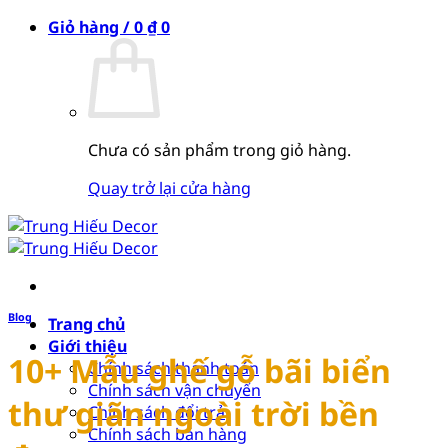
Bỏ
Giỏ hàng /
0
₫
0
qua
nội
dung
Chưa có sản phẩm trong giỏ hàng.
Quay trở lại cửa hàng
Blog
Trang chủ
Giới thiệu
10+ Mẫu ghế gỗ bãi biển
Chính sách thanh toán
Chính sách vận chuyển
thư giãn ngoài trời bền
Chính sách đổi trả
Chính sách bán hàng