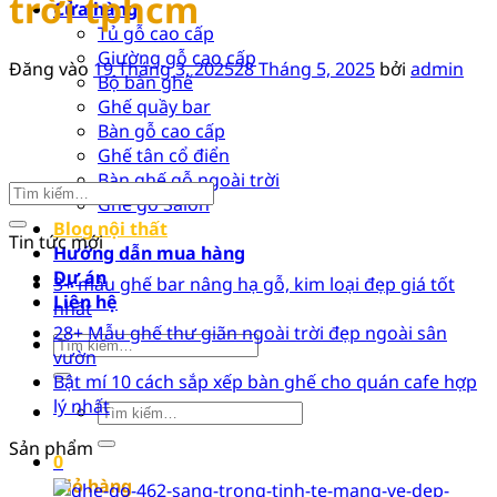
trời tphcm
Cửa hàng
Tủ gỗ cao cấp
Giường gỗ cao cấp
Đăng vào
19 Tháng 3, 2025
28 Tháng 5, 2025
bởi
admin
Bộ bàn ghế
Ghế quầy bar
Bàn gỗ cao cấp
Ghế tân cổ điển
Bàn ghế gỗ ngoài trời
Ghế gỗ Salon
Blog nội thất
Tin tức mới
Hướng dẫn mua hàng
Dự án
3+ mẫu ghế bar nâng hạ gỗ, kim loại đẹp giá tốt
Liên hệ
nhất
28+ Mẫu ghế thư giãn ngoài trời đẹp ngoài sân
Tìm
vườn
kiếm:
Bật mí 10 cách sắp xếp bàn ghế cho quán cafe hợp
lý nhất
Tìm
kiếm:
Sản phẩm
0
Giỏ hàng