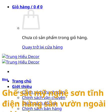
Bỏ
Giỏ hàng /
0
₫
0
qua
nội
dung
Chưa có sản phẩm trong giỏ hàng.
Quay trở lại cửa hàng
Blog
Trang chủ
Giới thiệu
Ghế sắt mỹ nghệ sơn tĩnh
Chính sách thanh toán
Chính sách vận chuyển
điện hàng sân vườn ngoài
Chính sách đổi trả
Chính sách bán hàng