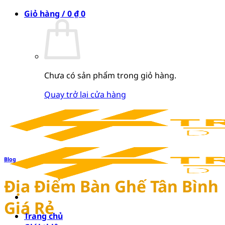
Bỏ
Giỏ hàng /
0
₫
0
qua
nội
dung
Chưa có sản phẩm trong giỏ hàng.
Quay trở lại cửa hàng
Blog
Địa Điểm Bàn Ghế Tân Bình
Giá Rẻ
Trang chủ