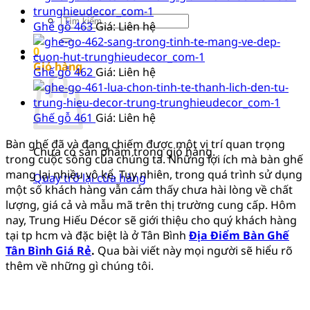
Tìm
Ghế gỗ 463
Giá: Liên hệ
kiếm:
0
Giỏ hàng
Ghế gỗ 462
Giá: Liên hệ
Ghế gỗ 461
Giá: Liên hệ
Bàn ghế đã và đang chiếm được một vị trí quan trọng
Chưa có sản phẩm trong giỏ hàng.
trong cuộc sông của chúng ta. Những lợi ích mà bàn ghế
mang lại nhiều vô kể. Tuy nhiên, trong quá trình sử dụng
Quay trở lại cửa hàng
một số khách hàng vẫn cảm thấy chưa hài lòng về chất
lượng, giá cả và mẫu mã trên thị trường cung cấp. Hôm
nay, Trung Hiếu Décor sẽ giới thiệu cho quý khách hàng
tại tp hcm và đặc biệt là ở Tân Bình
Địa Điểm Bàn Ghế
Tân Bình Giá Rẻ
.
Qua bài viết này mọi người sẽ hiểu rõ
thêm về những gì chúng tôi.