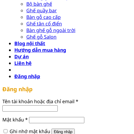
Bộ bàn ghế
Ghế quầy bar
Bàn gỗ cao cấp
Ghế tân cổ điển
Bàn ghế gỗ ngoài trời
Ghế gỗ Salon
Blog nội thất
Hướng dẫn mua hàng
Dự án
Liên hệ
Đăng nhập
Đăng nhập
Bắt
Tên tài khoản hoặc địa chỉ email
*
buộc
Bắt
Mật khẩu
*
buộc
Ghi nhớ mật khẩu
Đăng nhập