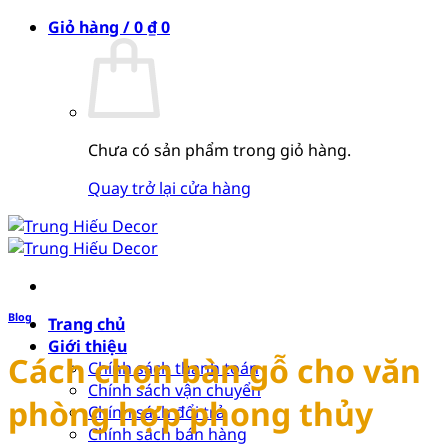
Bỏ
Giỏ hàng /
0
₫
0
qua
nội
dung
Chưa có sản phẩm trong giỏ hàng.
Quay trở lại cửa hàng
Blog
Trang chủ
Giới thiệu
Cách chọn bàn gỗ cho văn
Chính sách thanh toán
Chính sách vận chuyển
phòng hợp phong thủy
Chính sách đổi trả
Chính sách bán hàng