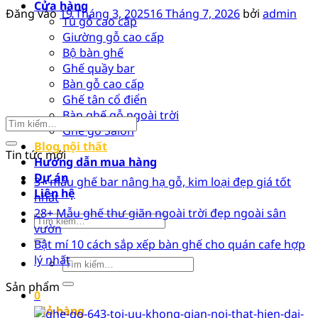
Cửa hàng
Đăng vào
19 Tháng 3, 2025
16 Tháng 7, 2026
bởi
admin
Tủ gỗ cao cấp
Giường gỗ cao cấp
Bộ bàn ghế
Ghế quầy bar
Bàn gỗ cao cấp
Ghế tân cổ điển
Bàn ghế gỗ ngoài trời
Ghế gỗ Salon
Blog nội thất
Tin tức mới
Hướng dẫn mua hàng
Dự án
3+ mẫu ghế bar nâng hạ gỗ, kim loại đẹp giá tốt
Liên hệ
nhất
28+ Mẫu ghế thư giãn ngoài trời đẹp ngoài sân
Tìm
vườn
kiếm:
Bật mí 10 cách sắp xếp bàn ghế cho quán cafe hợp
lý nhất
Tìm
kiếm:
Sản phẩm
0
Giỏ hàng