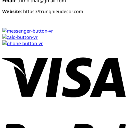
Email
: thtnoithat@gmail.com
Website
: https://trunghieudecor.com