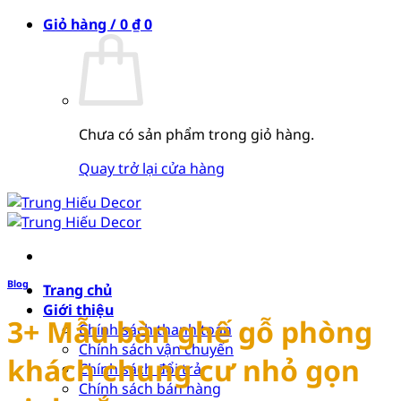
Bỏ
Giỏ hàng /
0
₫
0
qua
nội
dung
Chưa có sản phẩm trong giỏ hàng.
Quay trở lại cửa hàng
Blog
Trang chủ
Giới thiệu
3+ Mẫu bàn ghế gỗ phòng
Chính sách thanh toán
Chính sách vận chuyển
khách chung cư nhỏ gọn
Chính sách đổi trả
Chính sách bán hàng