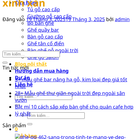
xinh xắn
Cửa hàng
Tủ gỗ cao cấp
Giường gỗ cao cấp
Đăng vào
19 Tháng 3, 2025
19 Tháng 3, 2025
bởi
admin
Bộ bàn ghế
Ghế quầy bar
Bàn gỗ cao cấp
Ghế tân cổ điển
Bàn ghế gỗ ngoài trời
Ghế gỗ Salon
Blog nội thất
Tin tức mới
Hướng dẫn mua hàng
Dự án
3+ mẫu ghế bar nâng hạ gỗ, kim loại đẹp giá tốt
Liên hệ
nhất
28+ Mẫu ghế thư giãn ngoài trời đẹp ngoài sân
Tìm
vườn
kiếm:
Bật mí 10 cách sắp xếp bàn ghế cho quán cafe hợp
lý nhất
Tìm
kiếm:
Sản phẩm
0
Giỏ hàng