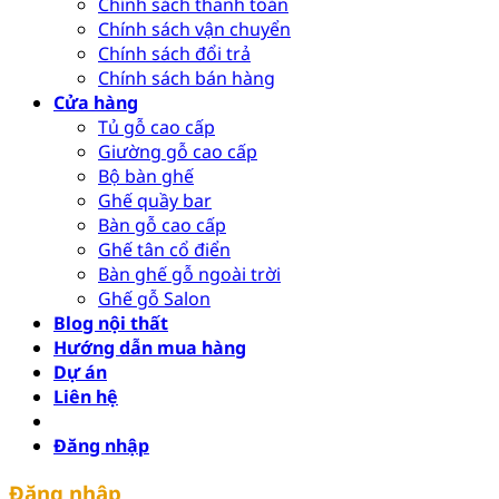
Chính sách thanh toán
Chính sách vận chuyển
Chính sách đổi trả
Chính sách bán hàng
Cửa hàng
Tủ gỗ cao cấp
Giường gỗ cao cấp
Bộ bàn ghế
Ghế quầy bar
Bàn gỗ cao cấp
Ghế tân cổ điển
Bàn ghế gỗ ngoài trời
Ghế gỗ Salon
Blog nội thất
Hướng dẫn mua hàng
Dự án
Liên hệ
Đăng nhập
Đăng nhập