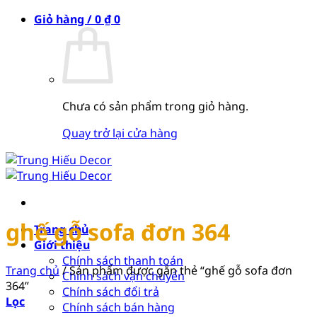
Bỏ
Giỏ hàng /
0
₫
0
qua
nội
dung
Chưa có sản phẩm trong giỏ hàng.
Quay trở lại cửa hàng
ghế gỗ sofa đơn 364
Trang chủ
Giới thiệu
Chính sách thanh toán
Trang chủ
/
Sản phẩm được gắn thẻ “ghế gỗ sofa đơn
Chính sách vận chuyển
364”
Chính sách đổi trả
Lọc
Chính sách bán hàng