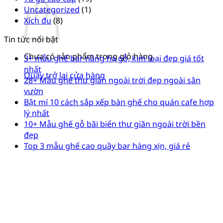
Uncategorized
(1)
Xích đu
(8)
Tin tức nổi bật
Chưa có sản phẩm trong giỏ hàng.
3+ mẫu ghế bar nâng hạ gỗ, kim loại đẹp giá tốt
nhất
Quay trở lại cửa hàng
28+ Mẫu ghế thư giãn ngoài trời đẹp ngoài sân
vườn
Bật mí 10 cách sắp xếp bàn ghế cho quán cafe hợp
lý nhất
10+ Mẫu ghế gỗ bãi biển thư giãn ngoài trời bền
đẹp
Top 3 mẫu ghế cao quầy bar hàng xịn, giá rẻ