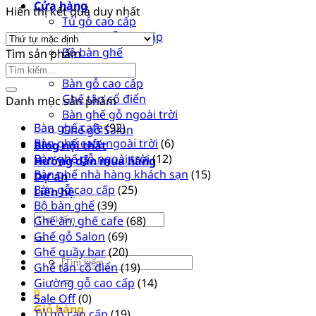
Cửa hàng
Hiển thị kết quả duy nhất
Tủ gỗ cao cấp
Giường gỗ cao cấp
Bộ bàn ghế
Tìm sản phẩm
Ghế quầy bar
Tìm
Bàn gỗ cao cấp
kiếm:
Ghế tân cổ điển
Danh mục sản phẩm
Bàn ghế gỗ ngoài trời
Bàn ghế cafe
(92)
Ghế gỗ Salon
Bàn ghế cafe ngoài trời
(6)
Blog nội thất
Bàn ghế gỗ ngoài trời
(12)
Hướng dẫn mua hàng
Bàn ghế nhà hàng khách sạn
(15)
Dự án
Bàn gỗ cao cấp
(25)
Liên hệ
Bộ bàn ghế
(39)
Tìm
Ghế ăn, ghế cafe
(68)
kiếm:
Ghế gỗ Salon
(69)
Ghế quầy bar
(20)
Tìm
Ghế tân cổ điển
(19)
kiếm:
Giường gỗ cao cấp
(14)
0
Sale Off
(0)
Giỏ hàng
Tủ gỗ cao cấp
(19)