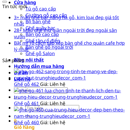
Cửa hàng
Tin tức mới
Tủ gỗ cao cấp
Giường gỗ cao cấp
3+ mẫu ghế bar nâng hạ gỗ, kim loại đẹp giá tốt
Bộ bàn ghế
nhất
Ghế quầy bar
28+ Mẫu ghế thư giãn ngoài trời đẹp ngoài sân
Bàn gỗ cao cấp
vườn
Ghế tân cổ điển
Bật mí 10 cách sắp xếp bàn ghế cho quán cafe hợp
Bàn ghế gỗ ngoài trời
lý nhất
Ghế gỗ Salon
Blog nội thất
Sản phẩm
Hướng dẫn mua hàng
Dự án
Liên hệ
Ghế gỗ 462
Giá: Liên hệ
Tìm
kiếm:
Ghế gỗ 461
Giá: Liên hệ
Tìm
kiếm:
0
Ghế gỗ 460
Giá: Liên hệ
Giỏ hàng