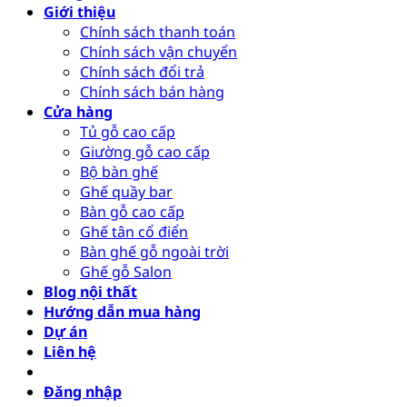
Giới thiệu
Chính sách thanh toán
Chính sách vận chuyển
Chính sách đổi trả
Chính sách bán hàng
Cửa hàng
Tủ gỗ cao cấp
Giường gỗ cao cấp
Bộ bàn ghế
Ghế quầy bar
Bàn gỗ cao cấp
Ghế tân cổ điển
Bàn ghế gỗ ngoài trời
Ghế gỗ Salon
Blog nội thất
Hướng dẫn mua hàng
Dự án
Liên hệ
Đăng nhập