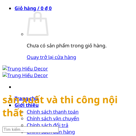
Bỏ
Giỏ hàng /
0
₫
0
qua
nội
dung
Chưa có sản phẩm trong giỏ hàng.
Quay trở lại cửa hàng
sản xuất và thi công nội
Trang chủ
Giới thiệu
thất
Chính sách thanh toán
Chính sách vận chuyển
Chính sách đổi trả
Chính sách bán hàng