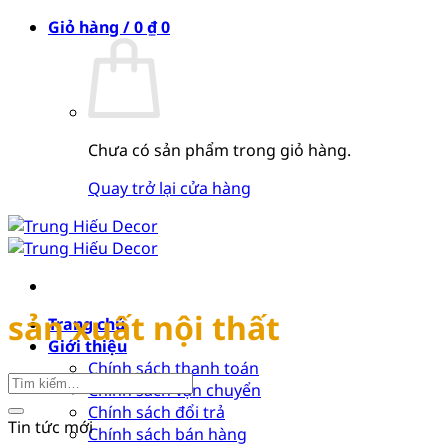
Bỏ
Giỏ hàng /
0
₫
0
qua
nội
dung
Chưa có sản phẩm trong giỏ hàng.
Quay trở lại cửa hàng
sản xuất nội thất
Trang chủ
Giới thiệu
Chính sách thanh toán
Chính sách vận chuyển
Chính sách đổi trả
Tin tức mới
Chính sách bán hàng