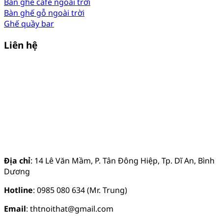
Bàn ghế cafe ngoài trời
Bàn ghế gỗ ngoài trời
Ghế quầy bar
Liên hệ
Địa chỉ
: 14 Lê Văn Mầm, P. Tân Đông Hiệp, Tp. Dĩ An, Bình
Dương
Hotline
: 0985 080 634 (Mr. Trung)
Email
: thtnoithat@gmail.com