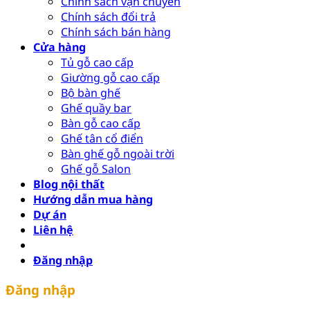
Chính sách vận chuyển
Chính sách đổi trả
Chính sách bán hàng
Cửa hàng
Tủ gỗ cao cấp
Giường gỗ cao cấp
Bộ bàn ghế
Ghế quầy bar
Bàn gỗ cao cấp
Ghế tân cổ điển
Bàn ghế gỗ ngoài trời
Ghế gỗ Salon
Blog nội thất
Hướng dẫn mua hàng
Dự án
Liên hệ
Đăng nhập
Đăng nhập