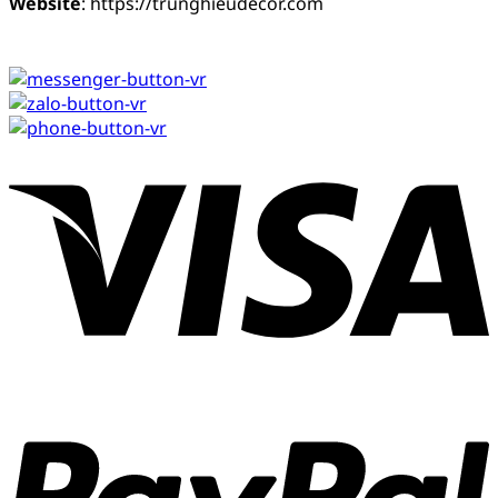
Website
: https://trunghieudecor.com