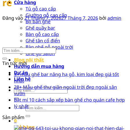
rẻ
Cửa hàng
Tủ gỗ cao cấp
Giường gỗ cao cấp
Đăng vào
21 Tháng 7, 2026
27 Tháng 7, 2026
bởi
admin
Bộ bàn ghế
Ghế quầy bar
Bàn gỗ cao cấp
Ghế tân cổ điển
Bàn ghế gỗ ngoài trời
Ghế gỗ Salon
Blog nội thất
Tin tức mới
Hướng dẫn mua hàng
Dự án
3+ mẫu ghế bar nâng hạ gỗ, kim loại đẹp giá tốt
Liên hệ
nhất
28+ Mẫu ghế thư giãn ngoài trời đẹp ngoài sân
Tìm
vườn
kiếm:
Bật mí 10 cách sắp xếp bàn ghế cho quán cafe hợp
lý nhất
Tìm
kiếm:
Sản phẩm
0
Giỏ hàng