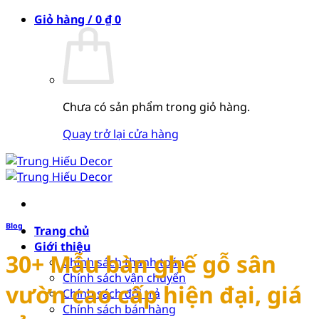
Bỏ
Giỏ hàng /
0
₫
0
qua
nội
dung
Chưa có sản phẩm trong giỏ hàng.
Quay trở lại cửa hàng
Blog
Trang chủ
Giới thiệu
30+ Mẫu bàn ghế gỗ sân
Chính sách thanh toán
Chính sách vận chuyển
vườn cao cấp hiện đại, giá
Chính sách đổi trả
Chính sách bán hàng