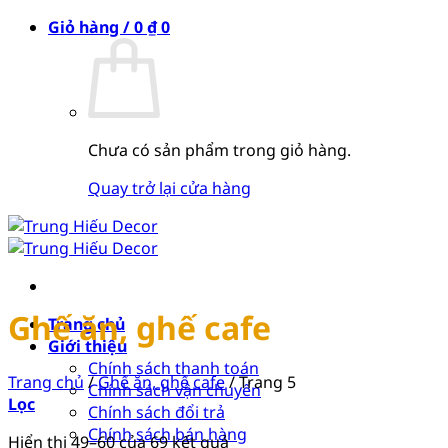
Bỏ
Giỏ hàng /
0
₫
0
qua
nội
dung
Chưa có sản phẩm trong giỏ hàng.
Quay trở lại cửa hàng
Ghế ăn, ghế cafe
Trang chủ
Giới thiệu
Chính sách thanh toán
Trang chủ
/
Ghế ăn, ghế cafe
/
Trang 5
Chính sách vận chuyển
Lọc
Chính sách đổi trả
Chính sách bán hàng
Hiển thị 49–60 của 69 kết quả