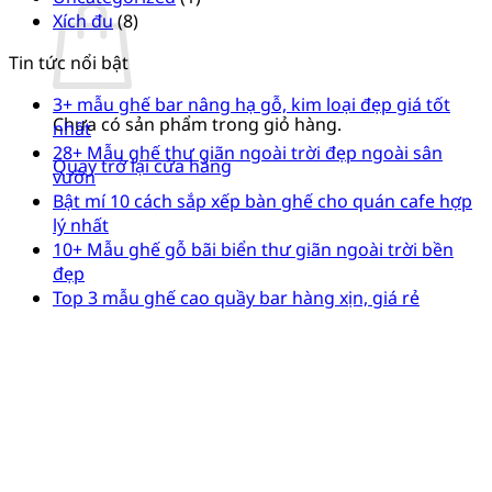
Xích đu
(8)
Tin tức nổi bật
3+ mẫu ghế bar nâng hạ gỗ, kim loại đẹp giá tốt
Chưa có sản phẩm trong giỏ hàng.
nhất
28+ Mẫu ghế thư giãn ngoài trời đẹp ngoài sân
Quay trở lại cửa hàng
vườn
Bật mí 10 cách sắp xếp bàn ghế cho quán cafe hợp
lý nhất
10+ Mẫu ghế gỗ bãi biển thư giãn ngoài trời bền
đẹp
Top 3 mẫu ghế cao quầy bar hàng xịn, giá rẻ