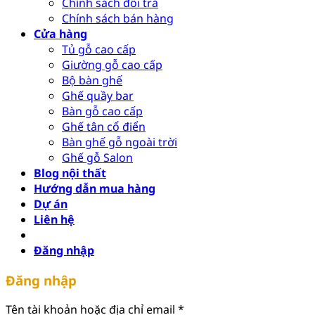
Chính sách đổi trả
Chính sách bán hàng
Cửa hàng
Tủ gỗ cao cấp
Giường gỗ cao cấp
Bộ bàn ghế
Ghế quầy bar
Bàn gỗ cao cấp
Ghế tân cổ điển
Bàn ghế gỗ ngoài trời
Ghế gỗ Salon
Blog nội thất
Hướng dẫn mua hàng
Dự án
Liên hệ
Đăng nhập
Đăng nhập
Bắt
Tên tài khoản hoặc địa chỉ email
*