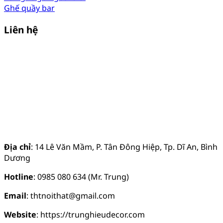
Ghế quầy bar
Liên hệ
Địa chỉ
: 14 Lê Văn Mầm, P. Tân Đông Hiệp, Tp. Dĩ An, Bình
Dương
Hotline
: 0985 080 634 (Mr. Trung)
Email
: thtnoithat@gmail.com
Website
: https://trunghieudecor.com