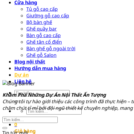
Cửa hàng
Tủ gỗ cao cấp
Giường gỗ cao cấp
Bộ bàn ghế
Ghế quầy bar
Bàn gỗ cao cấp
Ghế tân cổ điển
Bàn ghế gỗ ngoài trời
Ghế gỗ Salon
Blog nội thất
Hướng dẫn mua hàng
Dự án
Liên hệ
Tìm
Khám Phá Những Dự Án Nội Thất Ấn Tượng
kiếm:
Chúng tôi tự hào giới thiệu các công trình đã thực hiện – 
chăm chút tỉ mỉ bởi đội ngũ thiết kế chuyên nghiệp, man
Tìm
kiếm:
0
Giỏ hàng
Tin tức mới