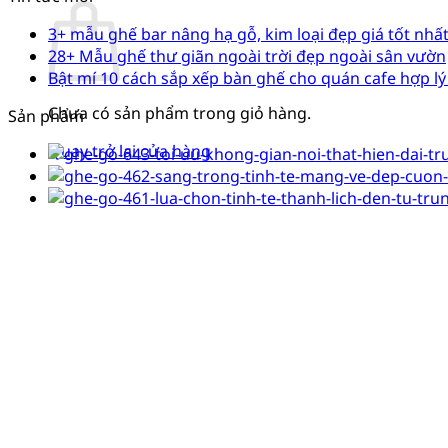
3+ mẫu ghế bar nâng hạ gỗ, kim loại đẹp giá tốt nhấ
28+ Mẫu ghế thư giãn ngoài trời đẹp ngoài sân vườn
Bật mí 10 cách sắp xếp bàn ghế cho quán cafe hợp lý
Chưa có sản phẩm trong giỏ hàng.
Sản phẩm
Quay trở lại cửa hàng