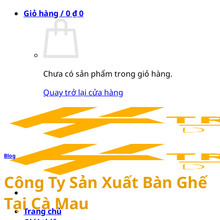
Bỏ
Giỏ hàng /
0
₫
0
qua
nội
dung
Chưa có sản phẩm trong giỏ hàng.
Quay trở lại cửa hàng
Blog
Công Ty Sản Xuất Bàn Ghế
Tại Cà Mau
Trang chủ