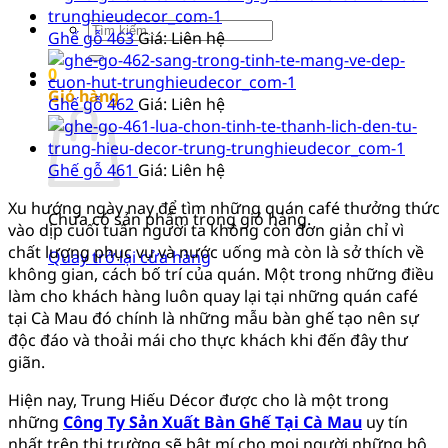
Tìm
Ghế gỗ 463
Giá: Liên hệ
kiếm:
0
Giỏ hàng
Ghế gỗ 462
Giá: Liên hệ
Ghế gỗ 461
Giá: Liên hệ
Xu hướng ngày nay để tìm những quán café thưởng thức
Chưa có sản phẩm trong giỏ hàng.
vào dịp cuối tuần người ta không còn đơn giản chỉ vì
chất lượng phục vụ và nước uống mà còn là sở thích về
Quay trở lại cửa hàng
không gian, cách bố trí của quán. Một trong những điều
làm cho khách hàng luôn quay lại tại những quán café
tại Cà Mau đó chính là những mẫu bàn ghế tạo nên sự
độc đáo và thoải mái cho thực khách khi đến đây thư
giãn.
Hiện nay, Trung Hiếu Décor được cho là một trong
những
Công Ty Sản Xuất Bàn Ghế Tại Cà Mau
uy tín
nhất trên thị trường sẽ bật mí cho mọi người những bộ