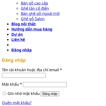
Bàn gỗ cao cấp
Ghế tân cổ điển
Bàn ghế gỗ ngoài trời
Ghế gỗ Salon
Blog nội thất
Hướng dẫn mua hàng
Dự án
Liên hệ
Đăng nhập
Đăng nhập
Bắt
Tên tài khoản hoặc địa chỉ email
*
buộc
Bắt
Mật khẩu
*
buộc
Ghi nhớ mật khẩu
Đăng nhập
Quên mật khẩu?